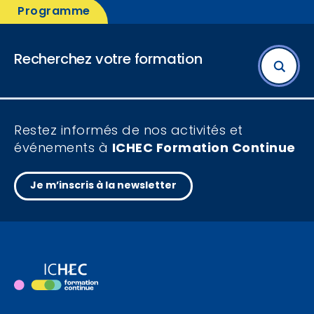
Programme
Recherchez votre formation
Thème de la formation
Restez informés de nos activités et
événements à
ICHEC Formation Continue
Profil
Je m’inscris à la newsletter
Horaire
Durée de cycle