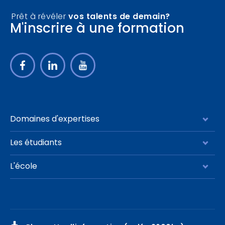
Filtrer
Prêt à révéler
vos talents de demain?
M'inscrire à une formation
Domaines d'expertises
Management stratégie
Les étudiants
Finance contrôle
Programme complet
L'école
Marketing communication
Notre communauté
Qui sommes-nous ?
IA – Data Management
Le parcours Executive master
Nos formateurs