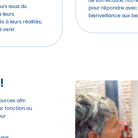
de son écoute, notr
rs issus du
pour répondre avec 
à leurs
bienveillance aux b
à leurs réalités,
 venir.
!
ources afin
ur fonction ou
eur
lôme