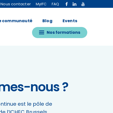
Nous contacter
MyIFC
FAQ
e communauté
Blog
Events
Nos formations
mes-nous ?
tinue est le pôle de
de l’ICHEC Brussels