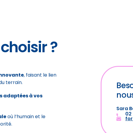
choisir ?
 innovante
, faisant le lien
du terrain.
Beso
nou
es adaptées à vos
Sara B
02 
ale
où l’humain et le
fo
orité.