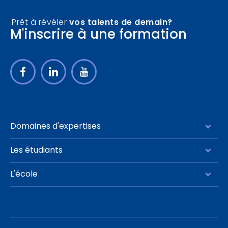
Prêt à révéler
vos talents de demain?
M'inscrire à une formation
Domaines d'expertises
Management stratégie
Les étudiants
Finance contrôle
Programme complet
L'école
Marketing communication
Notre communauté
Qui sommes-nous ?
IA – Data Management
Le parcours Executive master
Nos formateurs