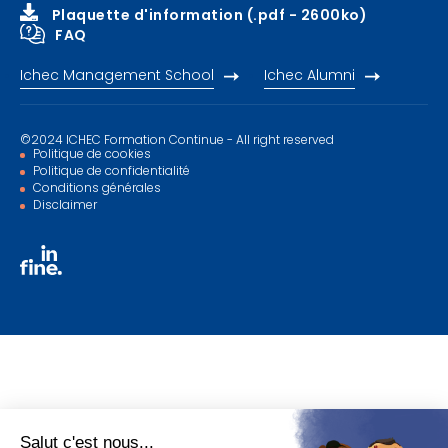
Plaquette d'information (.pdf - 2600ko)
RH – People management
Aides et subsides
Formation continue
FAQ
Ichec Management School
Ichec Alumni
Secteur public
Evénements
Executive master
Microprogrammes
Actualités
Formation sur mesure
©2024 ICHEC Formation Continue - All right reserved
Politique de cookies
Nous contacter
Formation en partenariat
Politique de confidentialité
Conditions générales
Disclaimer
Bien choisir votre formation